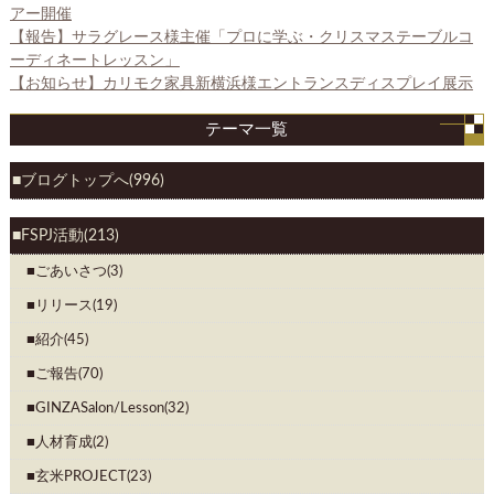
アー開催
【報告】サラグレース様主催「プロに学ぶ・クリスマステーブルコ
ーディネートレッスン」
【お知らせ】カリモク家具新横浜様エントランスディスプレイ展示
テーマ一覧
ブログトップへ(996)
FSPJ活動(213)
ごあいさつ(3)
リリース(19)
紹介(45)
ご報告(70)
GINZASalon/Lesson(32)
人材育成(2)
玄米PROJECT(23)