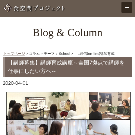
Blog & Column
トップページ
> コラム > テーマ： School > ∟通信(on-line)講師育成
【講師募集】講師育成講座～全国7拠点で講師を
仕事にしたい方へ～
2020-04-01