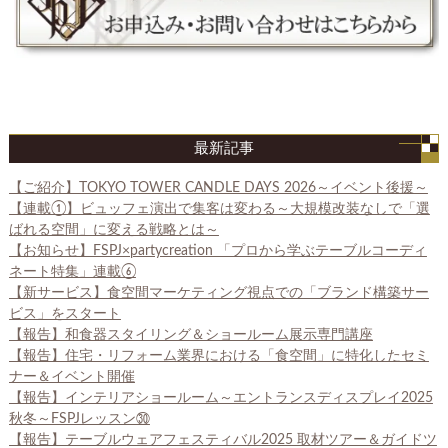
最新記事
【ご紹介】TOKYO TOWER CANDLE DAYS 2026～イベント後援～
【連載①】ビュッフェ演出で集客は変わる～大規模改装なしで「選
ばれる空間」に変える戦略とは～
【お知らせ】FSPJ×partycreation 「プロから学ぶテーブルコーディ
ネート特集」連載⑥
【新サービス】食空間マーケティング視点での「ブランド構築サー
ビス」をスタート
【報告】和食器スタイリング＆ショールーム展示専門講座
【報告】住宅・リフォーム業界における「食空間」に特化したセミ
ナー＆イベント開催
【報告】インテリアショールーム～エントランスディスプレイ2025
秋冬～FSPJレッスン㉚
【報告】テーブルウェアフェスティバル2025 取材ツアー＆ガイドツ