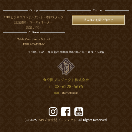
Group
Contact
FSPJ ビジネスコンサルタント・本部スタッフ
法人様のお問い合わせ
認定講師・コーディネーター
認定サロン
Culture
Table Coordinate School
FSPJ ACADEMY
〒104-0061 東京都中央区銀座8-10-7 第一東成ビル4階
食空間プロジェクト株式会社
03−6228−5695
TEL
mail
staff@fspj.jp
(C)
2026
FSPJ /
食空間プロジェクト
. All Rights Reserved.