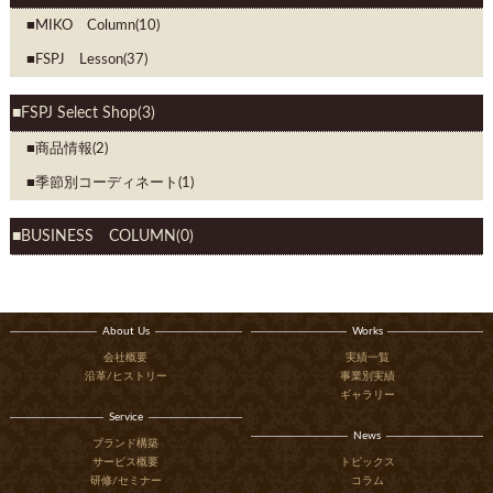
MIKO Column(10)
FSPJ Lesson(37)
FSPJ Select Shop(3)
商品情報(2)
季節別コーディネート(1)
BUSINESS COLUMN(0)
About Us
Works
会社概要
実績一覧
沿革/ヒストリー
事業別実績
ギャラリー
Service
News
ブランド構築
サービス概要
トピックス
研修/セミナー
コラム