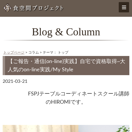
Blog & Column
トップページ
> コラム > テーマ： トップ
【ご報告・通信(on-line)実践】自宅で資格取得~大
人気のon-line実践/My Style
2021-03-21
FSPJテーブルコーディネートスクール講師
のHIROMIです。