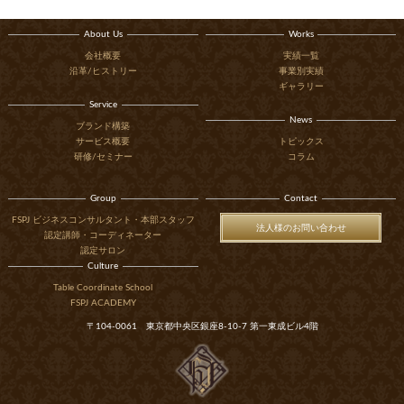
About Us
Works
会社概要
実績一覧
沿革/ヒストリー
事業別実績
ギャラリー
Service
News
ブランド構築
サービス概要
トピックス
研修/セミナー
コラム
Group
Contact
FSPJ ビジネスコンサルタント・本部スタッフ
法人様のお問い合わせ
認定講師・コーディネーター
認定サロン
Culture
Table Coordinate School
FSPJ ACADEMY
〒104-0061 東京都中央区銀座8-10-7 第一東成ビル4階