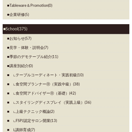
Tableware＆Promotion(0)
企業研修(5)
School(375)
お知らせ(57)
見学・体験・説明会(7)
季節のデモテーブル紹介(11)
講座別紹介(0)
∟テーブルコーディネート・実践初級(10)
∟食空間プランナーⓇ（実践中級）(38)
∟食空間アドバイザーⓇ（基礎）(42)
∟スタイリングディスプレイ（実践上級）(36)
∟上級テクニック概論(2)
∟FSPJ認定サロン開業(13)
Ⅼ講師育成(7)