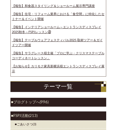
【報告】和食器スタイリング＆ショールーム展示専門講座
【報告】住宅・リフォーム業界における「食空間」に特化したセ
ミナー＆イベント開催
【報告】インテリアショールーム～エントランスディスプレイ
2025秋冬～FSPJレッスン㉚
【報告】テーブルウェアフェスティバル2025 取材ツアー＆ガイ
ドツアー開催
【報告】サラグレース様主催「プロに学ぶ・クリスマステーブル
コーディネートレッスン」
【お知らせ】カリモク家具新横浜様エントランスディスプレイ展
示
テーマ一覧
ブログトップへ(996)
FSPJ活動(213)
ごあいさつ(3)