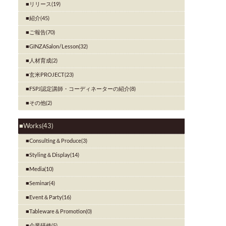
リリース(19)
紹介(45)
ご報告(70)
GINZASalon/Lesson(32)
人材育成(2)
玄米PROJECT(23)
FSPJ認定講師・コーディネーターの紹介(8)
その他(2)
Works(43)
Consulting＆Produce(3)
Styling＆Display(14)
Media(10)
Seminar(4)
Event＆Party(16)
Tableware＆Promotion(0)
企業研修(5)