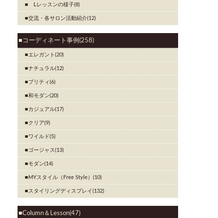
Lレッスンの様子(8)
交流・各サロン活動紹介(12)
コーディネート事例(258)
エレガント(20)
ナチュラル(12)
プリティ(6)
和モダン(20)
カジュアル(17)
クリア(9)
ワイルド(5)
ゴージャス(13)
モダン(14)
MYスタイル（Free Style）(10)
スタイリングディスプレイ(132)
Column＆Lesson(47)