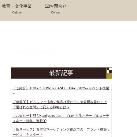
教育・文化事業
お問合せ
Culture
Contact
サルタント・
ネーター
アカデミー事業
スクール事業
フ
最新記事
【ご紹介】TOKYO TOWER CANDLE DAYS 2026～イベント後援
～
【連載①】ビュッフェ演出で集客は変わる～大規模改装なしで
「選ばれる空間」に変える戦略とは～
【お知らせ】FSPJ×partycreation 「プロから学ぶテーブルコーデ
ィネート特集」連載⑥
【新サービス】食空間マーケティング視点での「ブランド構築サ
ービス」をスタート