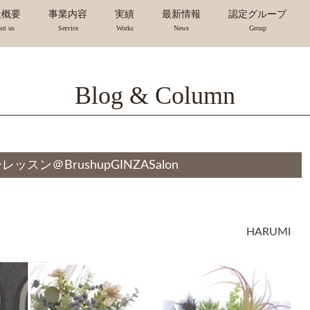
社概要
事業内容
実績
最新情報
認定グループ
ut us
Service
Works
News
Group
革/ヒストリー
会社概要
研修/セミナー
ブランド構築
サービス概要
事業別実績
ギャラリー
実績一覧
トピックス
コラム
FSPJ ビジネスコン
認定講師・コーディ
認定サロン
本部スタッ
Blog & Column
ン＠BrushupGINZASalon
HARUMI