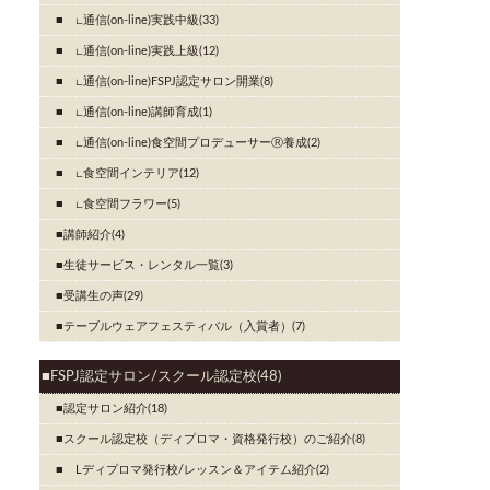
∟通信(on-line)実践中級(33)
∟通信(on-line)実践上級(12)
∟通信(on-line)FSPJ認定サロン開業(8)
∟通信(on-line)講師育成(1)
∟通信(on-line)食空間プロデューサーⓇ養成(2)
∟食空間インテリア(12)
∟食空間フラワー(5)
講師紹介(4)
生徒サービス・レンタル一覧(3)
受講生の声(29)
テーブルウェアフェスティバル（入賞者）(7)
FSPJ認定サロン/スクール認定校(48)
認定サロン紹介(18)
スクール認定校（ディプロマ・資格発行校）のご紹介(8)
Lディプロマ発行校/レッスン＆アイテム紹介(2)