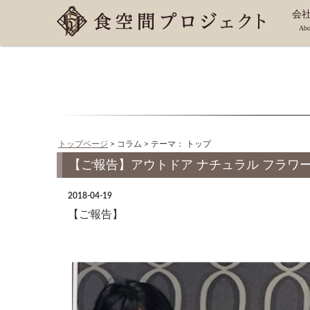
会
Abo
沿
トップページ
> コラム > テーマ： トップ
【ご報告】アウトドア ナチュラル フラワーレッス
2018-04-19
【ご報告】