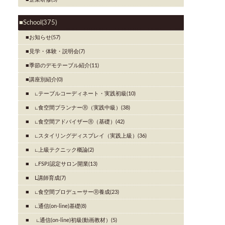
School(375)
お知らせ(57)
見学・体験・説明会(7)
季節のデモテーブル紹介(11)
講座別紹介(0)
∟テーブルコーディネート・実践初級(10)
∟食空間プランナーⓇ（実践中級）(38)
∟食空間アドバイザーⓇ（基礎）(42)
∟スタイリングディスプレイ（実践上級）(36)
∟上級テクニック概論(2)
∟FSPJ認定サロン開業(13)
Ⅼ講師育成(7)
∟食空間プロデューサーⓇ養成(23)
∟通信(on-line)基礎(8)
∟通信(on-line)初級(動画教材）(5)