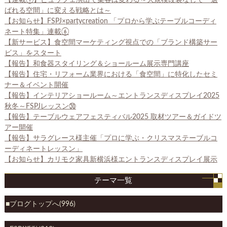
ばれる空間」に変える戦略とは～
【お知らせ】FSPJ×partycreation 「プロから学ぶテーブルコーディ
ネート特集」連載⑥
【新サービス】食空間マーケティング視点での「ブランド構築サー
ビス」をスタート
【報告】和食器スタイリング＆ショールーム展示専門講座
【報告】住宅・リフォーム業界における「食空間」に特化したセミ
ナー＆イベント開催
【報告】インテリアショールーム～エントランスディスプレイ2025
秋冬～FSPJレッスン㉚
【報告】テーブルウェアフェスティバル2025 取材ツアー＆ガイドツ
アー開催
【報告】サラグレース様主催「プロに学ぶ・クリスマステーブルコ
ーディネートレッスン」
【お知らせ】カリモク家具新横浜様エントランスディスプレイ展示
テーマ一覧
ブログトップへ(996)