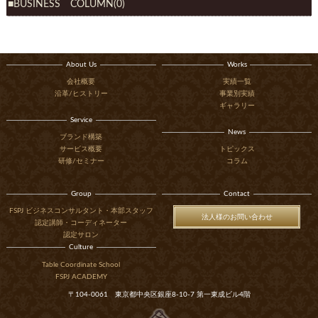
BUSINESS COLUMN(0)
About Us
Works
会社概要
実績一覧
沿革/ヒストリー
事業別実績
ギャラリー
Service
News
ブランド構築
サービス概要
トピックス
研修/セミナー
コラム
Group
Contact
FSPJ ビジネスコンサルタント・本部スタッフ
法人様のお問い合わせ
認定講師・コーディネーター
認定サロン
Culture
Table Coordinate School
FSPJ ACADEMY
〒104-0061 東京都中央区銀座8-10-7 第一東成ビル4階