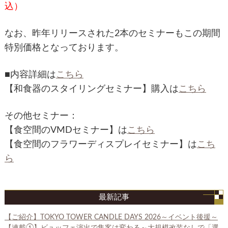
込）
なお、昨年リリースされた2本のセミナーもこの期間
特別価格となっております。
■内容詳細は
こちら
【和食器のスタイリングセミナー】購入は
こちら
その他セミナー：
【食空間のVMDセミナー】は
こちら
【食空間のフラワーディスプレイセミナー】は
こち
ら
最新記事
【ご紹介】TOKYO TOWER CANDLE DAYS 2026～イベント後援～
【連載①】ビュッフェ演出で集客は変わる～大規模改装なしで「選