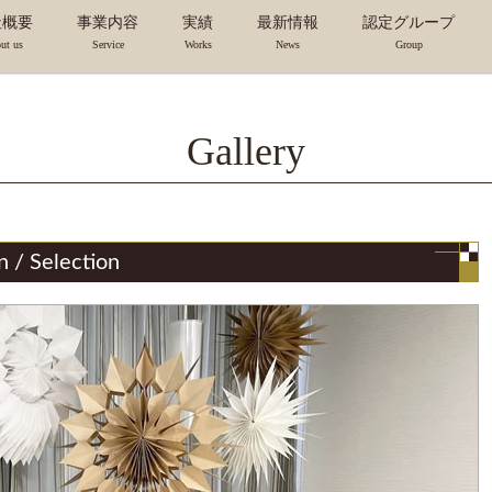
社概要
事業内容
実績
最新情報
認定グループ
ut us
Service
Works
News
Group
革/ヒストリー
会社概要
研修/セミナー
ブランド構築
サービス概要
事業別実績
ギャラリー
実績一覧
トピックス
コラム
FSPJ ビジネスコン
認定講師・コーディ
認定サロン
本部スタッ
Gallery
n / Selection