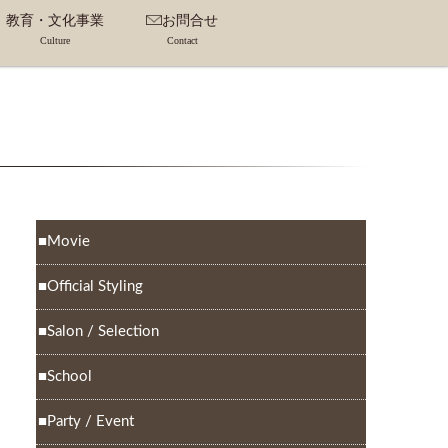
教育・文化事業
お問合せ
Culture
Contact
サルタント・
ネーター
アカデミー事業
スクール事業
フ
Movie
Official Styling
Salon / Selection
School
Party / Event