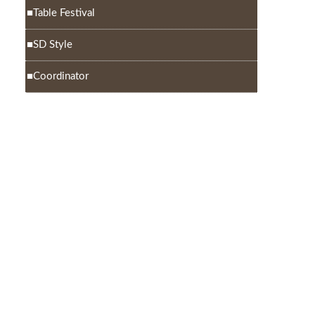
Table Festival
SD Style
Coordinator
Paper Art Styling Lesson 2023