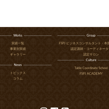
Works
Group
実績一覧
FSPJ ビジネスコンサルタント・
事業別実績
認定講師・コーディネータ
ギャラリー
認定サロン
Culture
News
Table Coordinate School
トピックス
FSPJ ACADEMY
コラム